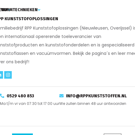
ENU
VORMTECHNIEKEN
PP KUNSTSTOFOPLOSSINGEN
miliebedrijf RPP Kunststofoplossingen (Nieuwleusen, Overijssel) i
n internationaal opererende toeleverancier van
nststofproducten en kunststofonderdelen en is gespecialiseerd 
nststoflassen en vacuümvormen. Bekijk de pagina´s en leer me
er ons bedrijf!
0529 480 853
INFO@RPPKUNSTSTOFFEN.NL
Ma t/m vr van 07:30 tot 17:00 uur
We zullen binnen 48 uur antwoorden