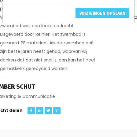
Informatie
Deze zomer kregen wij een opdracht
passend bij de hoge tempraturen. Een klant
WIJZIGINGEN OPSLAAN
vroeg naar een kunststof zwembad. Dit
13 september 2022
zwembad was een leuke opdracht
uitgevoerd door Reinier. Het zwembad is
gemaakt PE materiaal. Als de zwembad ooit
zijn beste jaren heeft gehad, waarvan wij
denken dat dat niet snel is, dan kan het heel
gemakkelijk gerecyceld worden.
MBER SCHUT
arketing & Communicatie
icht delen